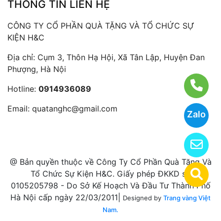
THÔNG TIN LIÊN HỆ
CÔNG TY CỔ PHẦN QUÀ TẶNG VÀ TỔ CHỨC SỰ
KIỆN H&C
Địa chỉ: Cụm 3, Thôn Hạ Hội, Xã Tân Lập, Huyện Đan
Phượng, Hà Nội
Hotline:
0914936089
Email:
quatanghc@gmail.com
Zalo
@ Bản quyền thuộc về Công Ty Cổ Phần Quà Tặng Và
Tổ Chức Sự Kiện H&C. Giấy phép ĐKKD số
0105205798 - Do Sở Kế Hoạch Và Đầu Tư Thành Phố
Hà Nội cấp ngày 22/03/2011|
Designed by
Trang vàng Việt
Nam.