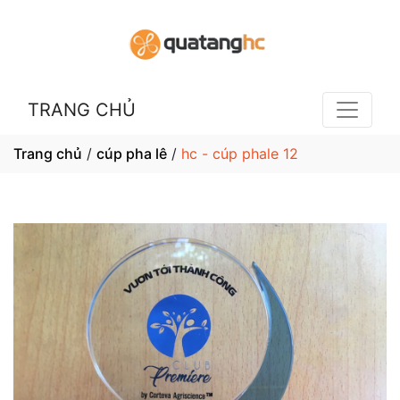
TRANG CHỦ
Trang chủ
/
cúp pha lê
/
hc - cúp phale 12