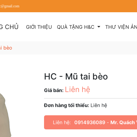
hc@gmail.com
G CHỦ
GIỚI THIỆU
QUÀ TẶNG H&C
THƯ VIỆN Ả
ai bèo
HC - Mũ tai bèo
Liên hệ
Giá bán:
Đơn hàng tối thiểu:
Liên hệ
Liên hệ:
0914936089
-
Mr. Quách 