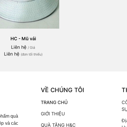
HC - Mũ vải
Liên hệ
/ Giá
Liên hệ
(đơn tối thiểu)
VỀ CHÚNG TÔI
T
TRANG CHỦ
C
SỰ
GIỚI THIỆU
 phẩm quà
Đị
ệp và các
QUÀ TẶNG H&C