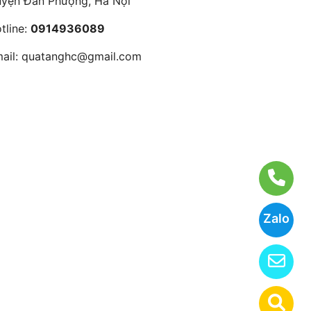
yện Đan Phượng, Hà Nội
tline:
0914936089
ail:
quatanghc@gmail.com
Zalo