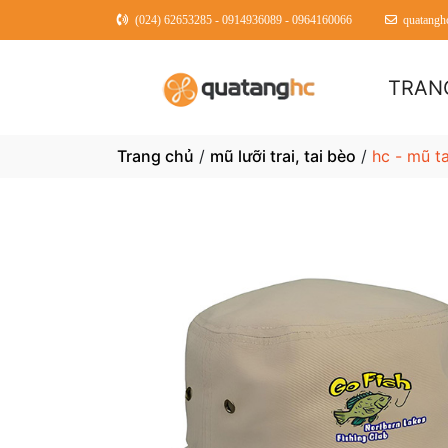
(024) 62653285 - 0914936089 - 0964160066
quatang
TRAN
Trang chủ
/
mũ lưỡi trai, tai bèo
/
hc - mũ t