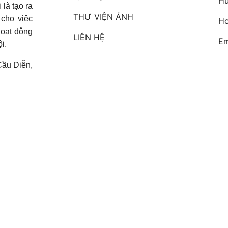
Hu
 là tạo ra
THƯ VIỆN ẢNH
 cho việc
Ho
hoạt động
LIÊN HỆ
Em
i.
Cầu Diễn,