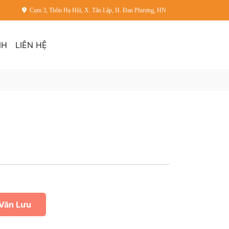
Cụm 3, Thôn Hạ Hội, X. Tân Lập, H. Đan Phượng, HN
NH
LIÊN HỆ
Văn Lưu